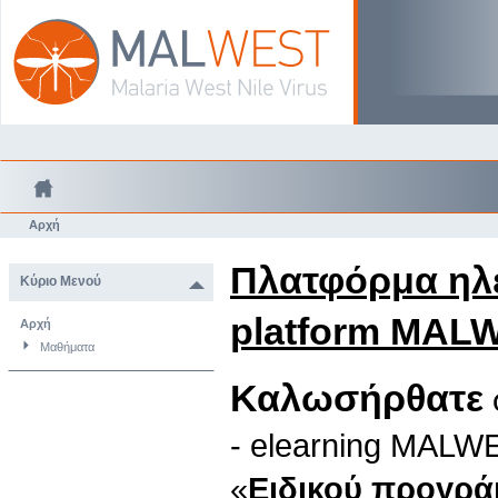
Αρχή
Πλατφόρμα ηλε
Κύριο Μενού
platform MAL
Αρχή
Μαθήματα
Καλωσήρθατε
- elearning MALW
«
Ειδικού προγράμ